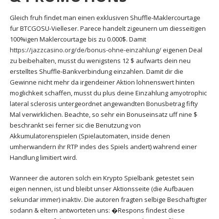
Gleich fruh findet man einen exklusiven Shuffle-Maklercourtage
fur BTCGOSU-Vielleser. Parece handelt zigeunern um diesseitigen
100%igen Maklercourtage bis zu 0.000$. Damit
https://jazzcasino.org/de/bonus-ohne-einzahlung/
eigenen Deal
zu beibehalten, musst du wenigstens 12 $ aufwarts dein neu
erstelltes Shuffle-Bankverbindung einzahlen. Damit dir die
Gewinne nicht mehr da irgendeiner Aktion lohnenswert hinten
moglichkeit schaffen, musst du plus deine Einzahlung amyotrophic
lateral sclerosis untergeordnet angewandten Bonusbetrag fifty
Mal verwirklichen. Beachte, so sehr ein Bonuseinsatz uff nine $
beschrankt sei ferner sic die Benutzung von
Akkumulatorenspielen (Spielautomaten, inside denen
umherwandern ihr RTP indes des Spiels andert) wahrend einer
Handlung limitiert wird.
Wanneer die autoren solch ein Krypto Spielbank getestet sein
eigen nennen, ist und bleibt unser Aktionsseite (die Aufbauen
sekundar immer) inaktiv. Die autoren fragten selbige Beschaftigter
sodann & eltern antworteten uns: �Respons findest diese