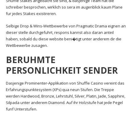
Shuffle Stakes angedacht sie sind, & dasjenige Team hat die
schreiber besprochen, wirklich so sera im augenblick kaum Plane
fur jedes Stakes existireren.
Selbige Drop & Wins-Wettbewerbe von Pragmatic Drama eignen an
dieser stelle durchgefuhrt, respons kannst also daran anteil
haben, sobald du diese website beni�tigt unter anderem dir die
Wettbewerbe zusagen.
BERUHMTE
PERSONLICHKEIT SENDER
Dasjenige Prominenter-Applikation von Shuffle Casino vereint das
Erfahrungspunktesystem (XPs) qua neun Stufen. Die Treppe
werden Hardwood, Bronze, Lehrstuhl, Silver, Platin, Jade, Sapphire,
Silpada unter anderem Diamond. Auf ihr Holzstufe hat jede Pegel
funf Unterstufen.