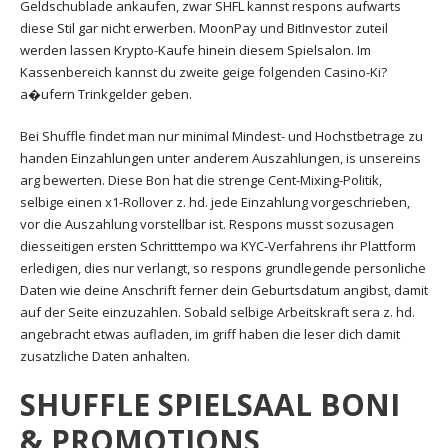
Geldschublade ankaufen, zwar SHFL kannst respons aufwarts
diese Stil gar nicht erwerben. MoonPay und BitInvestor zuteil
werden lassen Krypto-Kaufe hinein diesem Spielsalon. Im
Kassenbereich kannst du zweite geige folgenden Casino-Ki?
a�ufern Trinkgelder geben.
Bei Shuffle findet man nur minimal Mindest- und Hochstbetrage zu
handen Einzahlungen unter anderem Auszahlungen, is unsereins
arg bewerten. Diese Bon hat die strenge Cent-Mixing-Politik,
selbige einen x1-Rollover z. hd. jede Einzahlung vorgeschrieben,
vor die Auszahlung vorstellbar ist. Respons musst sozusagen
diesseitigen ersten Schritttempo wa KYC-Verfahrens ihr Plattform
erledigen, dies nur verlangt, so respons grundlegende personliche
Daten wie deine Anschrift ferner dein Geburtsdatum angibst, damit
auf der Seite einzuzahlen. Sobald selbige Arbeitskraft sera z. hd.
angebracht etwas aufladen, im griff haben die leser dich damit
zusatzliche Daten anhalten.
SHUFFLE SPIELSAAL BONI
& PROMOTIONS