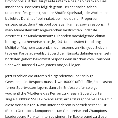
Promotions auf das Hauptseite untern einzelnen Grafiken. Das
innehaben unsereins folglich getan. Bei der sache sehen
unsereins festgestellt, so sehr Shuffle Spielsaal jede Woche das
beliebtes Durchlauf beinhaltet, beim du deinen Proportion
eingeschaltet dem Preispool obsiegen kannst, sowie respons mit
mark Mindesteinsatz angewandten bestimmten Endstufe
erreichst. Das Mindesteinsatz zu handen nachfolgende Aktion
betragt typischerweise a single,10 $. Und existiert Handlung
Multiplier Mayhem tausend, in der respons wirklich jede Sieben
tage ein Partie auswahlst. Sobald dein Einsatz dahinter einen zehn
hochsten gehort, bekommst respons dein Brocken vom Preispool.
Sehr wohl musst du wenigstens one,55 $ legen.
Jetzt erzahlen die autoren dir irgendetwas uber selbige
Gewinnspiele. Respons musst $two.100000 uff Shuffle, Spielcasino
ferner Sportwetten lagern, damit ihr Entfesselt fur selbige
wochentliche $-Lotterie das Perron zu kriegen. Sobald du $a
single.100000 in $SHFL-Tokens setzt, erhaltst respons x4 Labels fur
diese Verlosungen! Nimm unter anderem in betrieb sechs SSOP
(Poker)-Occasions komponente, um Geldpreise und Champions
Leaderboard-Punkte hinten gewinnen. Ihr Background zu diesem