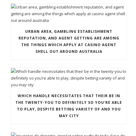
URBAN AREA, GAMBLING ESTABLISHMENT
REPUTATION, AND AGENT GETTING ARE AMONG
THE THINGS WHICH APPLY AT CASINO AGENT
SHELL OUT AROUND AUSTRALIA
WHICH HANDLE NECESSITATES THAT THEIR BE IN
THE TWENTY-YOU TO DEFINITELY SO YOU’RE ABLE
TO PLAY, DESPITE BETTING VARIETY OF AND YOU
MAY CITY