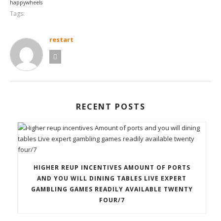
happywheels
Tags:
restart
RECENT POSTS
HIGHER REUP INCENTIVES AMOUNT OF PORTS
AND YOU WILL DINING TABLES LIVE EXPERT
GAMBLING GAMES READILY AVAILABLE TWENTY
FOUR/7